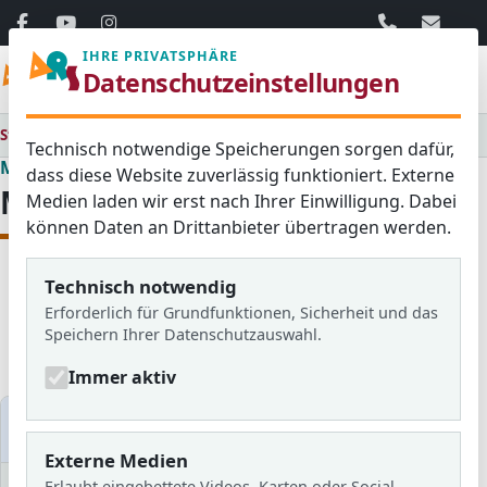
06103 / 30 33
mail@ar
IHRE PRIVATSPHÄRE
Menü
Datenschutzeinstellungen
Startseite
Medienraum
Technisch notwendige Speicherungen sorgen dafür,
Medienraum
dass diese Website zuverlässig funktioniert. Externe
Medienraum
Medien laden wir erst nach Ihrer Einwilligung. Dabei
können Daten an Drittanbieter übertragen werden.
Technisch notwendig
Alle
Aktuelles
Blog
Erforderlich für Grundfunktionen, Sicherheit und das
Bildergalerien
Schulzeitung
Speichern Ihrer Datenschutzauswahl.
Newsletter
Immer aktiv
Medien filtern
Externe Medien
Erlaubt eingebettete Videos, Karten oder Social-