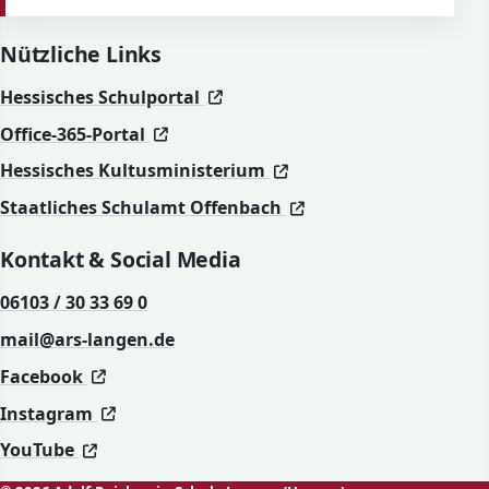
Nützliche Links
(öffnet in neuem Fenster)
(öffnet in neuem Fenster)
Hessisches Schulportal
(öffnet in neuem Fenster)
(öffnet in neuem Fenster)
Office-365-Portal
(öffnet in neuem Fenst
(öffnet in neuem Fenst
Hessisches Kultusministerium
(öffnet in neuem Fen
(öffnet in neuem Fen
Staatliches Schulamt Offenbach
Kontakt & Social Media
06103 / 30 33 69 0
mail@ars-langen.de
(öffnet in neuem Fenster)
(öffnet in neuem Fenster)
Facebook
(öffnet in neuem Fenster)
(öffnet in neuem Fenster)
Instagram
(öffnet in neuem Fenster)
(öffnet in neuem Fenster)
YouTube