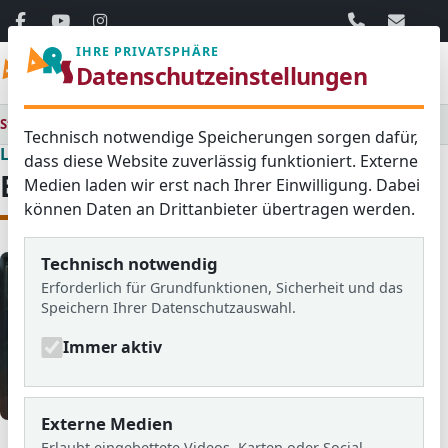
06103 / 30 33
mail@ar
IHRE PRIVATSPHÄRE
Menü
Datenschutzeinstellungen
Startseite
Lernen & Erleben
Bibliothek
Technisch notwendige Speicherungen sorgen dafür,
Lernen & Erleben
dass diese Website zuverlässig funktioniert. Externe
Bibliothek
Medien laden wir erst nach Ihrer Einwilligung. Dabei
können Daten an Drittanbieter übertragen werden.
Technisch notwendig
Erforderlich für Grundfunktionen, Sicherheit und das
Speichern Ihrer Datenschutzauswahl.
Immer aktiv
© ARS
Externe Medien
Die Schülerbücherei der Adolf-Reichwein-Schule.
Erlaubt eingebettete Videos, Karten oder Social-