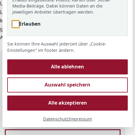
Unsere Schülerbücherei ist ein offener Ort zum Lesen,
Media-Beiträge. Dabei können Daten an die
Lernen und Durchatmen. Schülerinnen und Schüler
jeweiligen Anbieter übertragen werden.
können hier Bücher und Lektüren entdecken,
Erlauben
gemeinsam spielen, in Ruhe arbeiten oder PC-
Arbeitsplätze für Referate und Recherchen nutzen.
Sie können Ihre Auswahl jederzeit über „Cookie-
Einstellungen“ im Footer ändern.
Auf einen Blick
Alle ablehnen
Was gibt es dort?
Bücher, Lektüren, Brettspiele und
Auswahl speichern
Gemeinschaftsspiele.
Alle akzeptieren
Datenschutz
Impressum