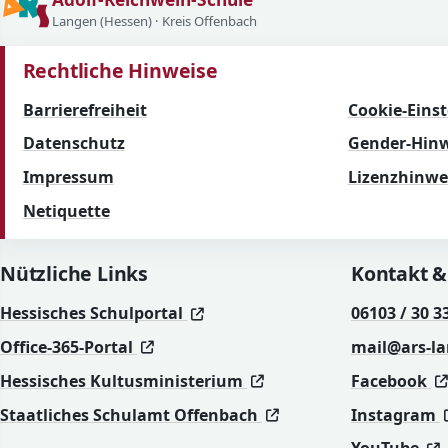
Langen (Hessen) · Kreis Offenbach
Rechtliche Hinweise
Barrierefreiheit
Cookie-Eins
Datenschutz
Gender-Hinw
Impressum
Lizenzhinwe
Netiquette
Nützliche Links
Kontakt &
(öffnet in neuem Fenster)
(öffnet in neuem Fenster)
Hessisches Schulportal
06103 / 30 3
(öffnet in neuem Fenster)
(öffnet in neuem Fenster)
Office-365-Portal
mail@ars-l
(öffnet in neuem Fenst
(öffnet in neuem Fenst
Hessisches Kultusministerium
Facebook
(öffnet in neuem Fen
(öffnet in neuem Fen
Staatliches Schulamt Offenbach
Instagram
(
(