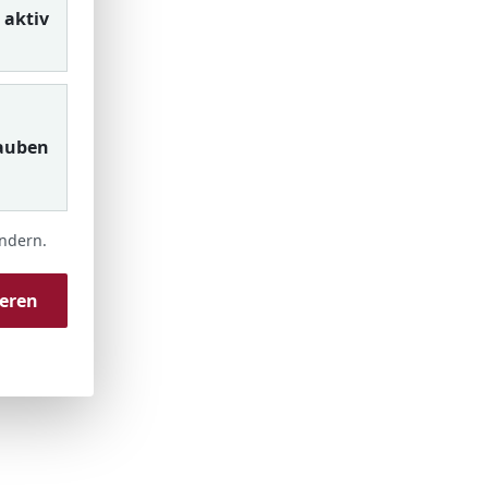
aktiv
auben
ändern.
ieren