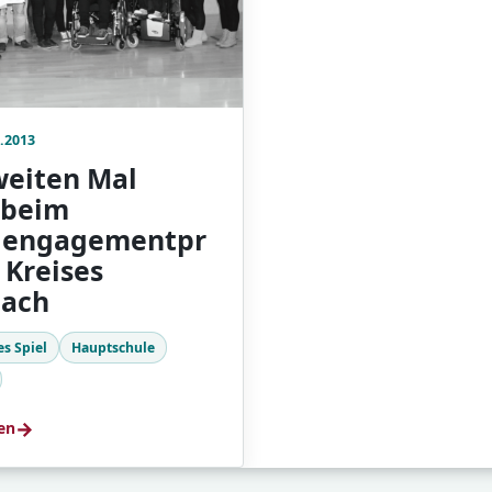
.2013
eiten Mal
 beim
dengagementpr
 Kreises
bach
s Spiel
Hauptschule
→
en