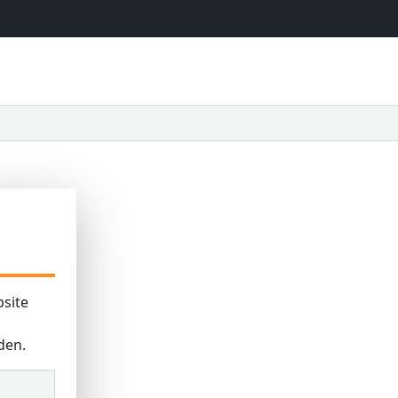
site
den.