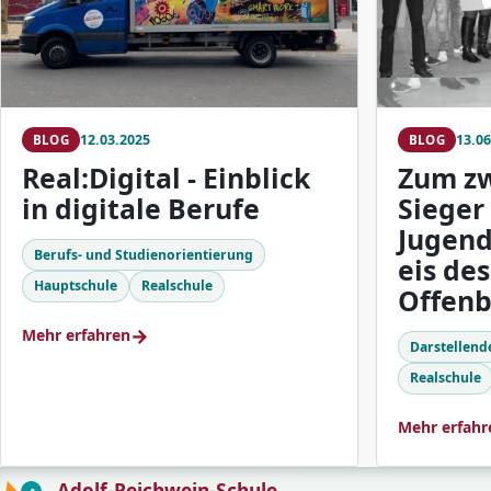
12.03.2025
13.06
BLOG
BLOG
Real:Digital - Einblick
Zum zw
in digitale Berufe
Sieger
Jugen
Berufs- und Studienorientierung
eis des
Hauptschule
Realschule
Offen
→
Mehr erfahren
Darstellende
Realschule
Mehr erfahr
Adolf-Reichwein-Schule