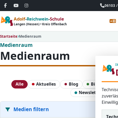
06103 /
Adolf
-
Reichwein
-
Schule
Langen (Hessen) • Kreis Offenbach
Startseite
Medienraum
Medienraum
Medienraum
I
Alle
Aktuelles
Blog
Bildergaleri
Technis
Newsletter
zuverläs
Einwill
Medien filtern
Tech