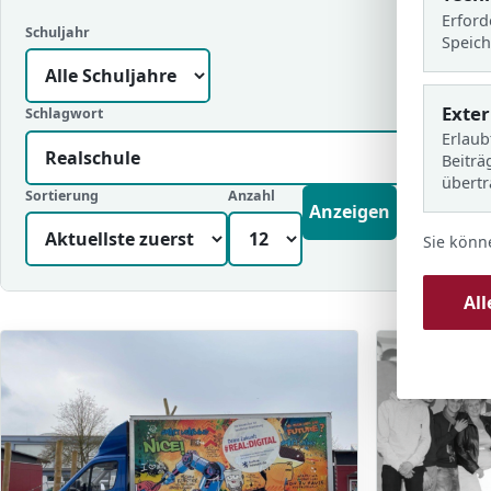
Erford
Schuljahr
Speich
Exte
Schlagwort
Erlaub
Beiträ
übert
Sortierung
Anzahl
Anzeigen
Sie könn
Al