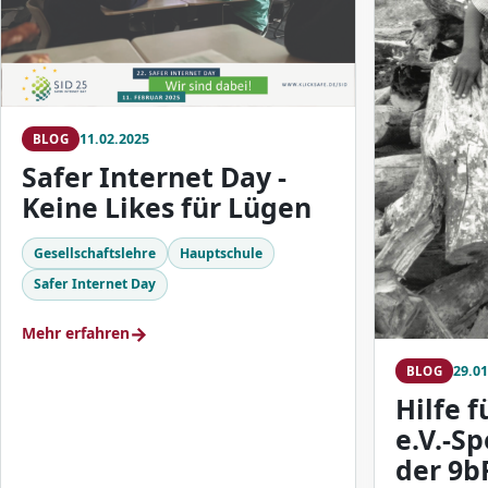
11.02.2025
BLOG
Safer Internet Day -
Keine Likes für Lügen
Gesellschaftslehre
Hauptschule
Safer Internet Day
→
Mehr erfahren
29.01
BLOG
Hilfe f
e.V.-S
der 9b