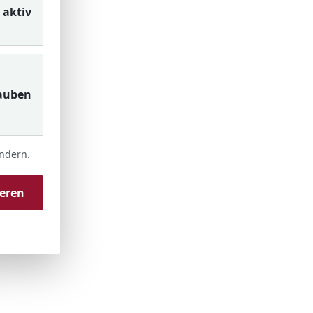
aktiv
auben
ändern.
ieren