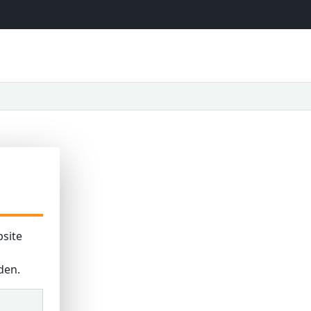
site
den.