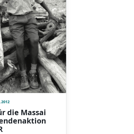
.2012
ür die Massai
pendenaktion
R