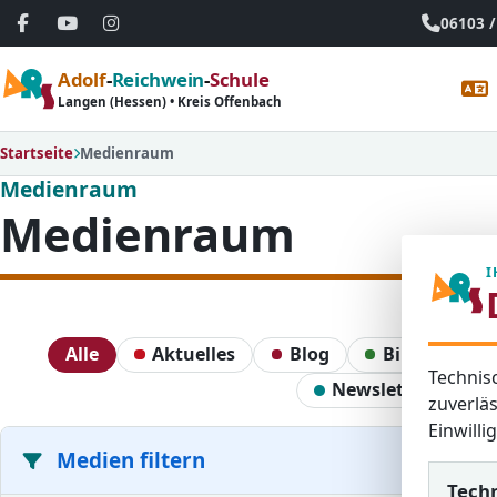
06103 /
Adolf
-
Reichwein
-
Schule
Langen (Hessen) • Kreis Offenbach
Startseite
Medienraum
Medienraum
Medienraum
I
Alle
Aktuelles
Blog
Bildergaleri
Technis
Newsletter
zuverläs
Einwill
Medien filtern
Tech