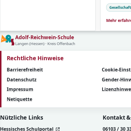
Gesellschaf
Mehr erfahr
Adolf-Reichwein-Schule
Langen (Hessen) · Kreis Offenbach
Rechtliche Hinweise
Barrierefreiheit
Cookie-Eins
Datenschutz
Gender-Hinw
Impressum
Lizenzhinwe
Netiquette
Nützliche Links
Kontakt &
(öffnet in neuem Fenster)
(öffnet in neuem Fenster)
Hessisches Schulportal
06103 / 30 3