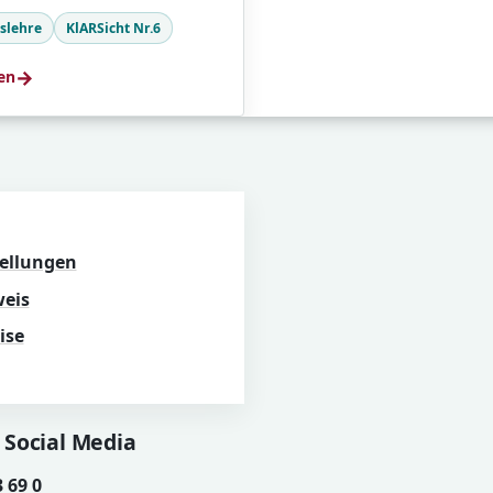
tslehre
KlARSicht Nr.6
→
en
tellungen
eis
ise
 Social Media
3 69 0