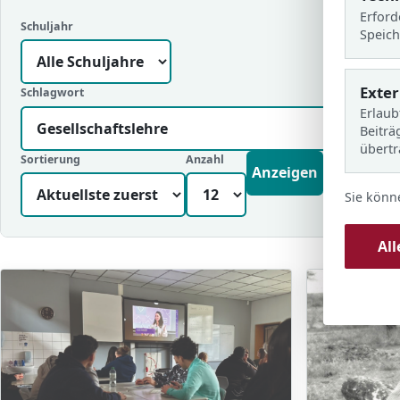
Erford
Schuljahr
Speich
Exte
Schlagwort
Erlaub
Beiträ
übert
Sortierung
Anzahl
Anzeigen
Sie könn
Al