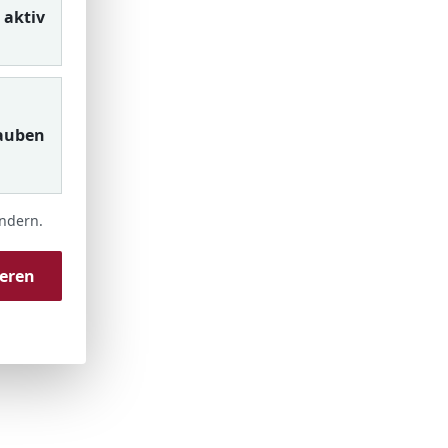
aktiv
auben
ändern.
ieren