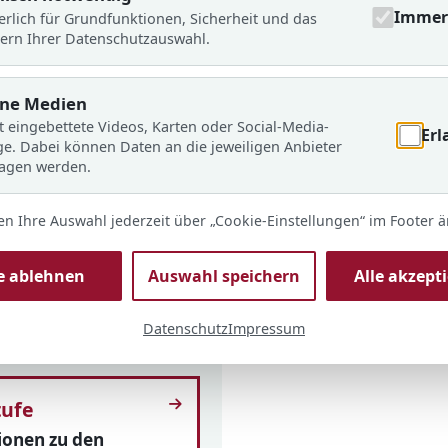
oziale Verantwortung und
Immer 
erlich für Grundfunktionen, Sicherheit und das
ine wichtige Rolle.
ern Ihrer Datenschutzauswahl.
rne Medien
t eingebettete Videos, Karten oder Social-Media-
Erl
ge. Dabei können Daten an die jeweiligen Anbieter
ragen werden.
g von 4 nach 5
en Ihre Auswahl jederzeit über „Cookie-Einstellungen“ im Footer 
ionen zum Start an
le ablehnen
Auswahl speichern
Alle akzept
Datenschutz
Impressum
tufe
ionen zu den