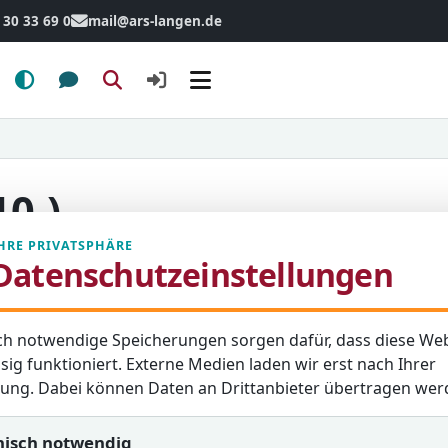
 30 33 69 0
mail@ars-langen.de
Menü
0.)
HRE PRIVATSPHÄRE
Datenschutzeinstellungen
rt Schülerinnen und
ch notwendige Speicherungen sorgen dafür, dass diese Web
Er bereitet auf den
sig funktioniert. Externe Medien laden wir erst nach Ihrer
g auf das Abitur vor.
igung. Dabei können Daten an Drittanbieter übertragen wer
n fachlicher Leistung
nisch notwendig