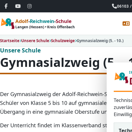
06103 /
Adolf
-
Reichwein
-
Schule
Langen (Hessen) • Kreis Offenbach
Startseite
Unsere Schule
Schulzweige
Gymnasialzweig (5. - 10.)
Unsere Schule
Gymnasialzweig (5. - 1
I
Der Gymnasialzweig der Adolf-Reichwein-Schule füh
Technis
Schüler von Klasse 5 bis 10 auf gymnasialem Niveau. 
zuverläs
Übergang in eine gymnasiale Oberstufe und langfristi
Einwill
Der Unterricht findet im Klassenverband statt. Nebe
Tech