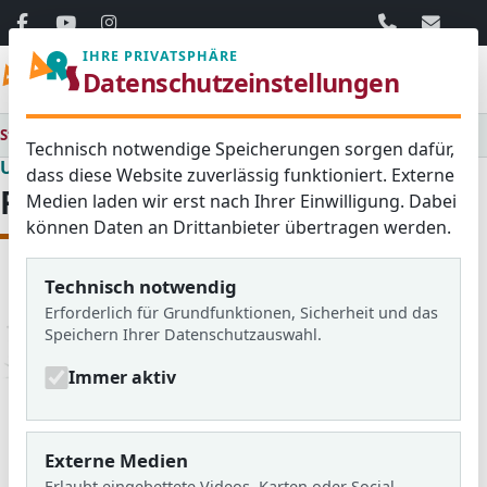
06103 / 30 33
mail@ar
IHRE PRIVATSPHÄRE
Menü
Datenschutzeinstellungen
Startseite
Unsere Schule
Förderverein
Technisch notwendige Speicherungen sorgen dafür,
Unsere Schule
dass diese Website zuverlässig funktioniert. Externe
Förderverein
Medien laden wir erst nach Ihrer Einwilligung. Dabei
können Daten an Drittanbieter übertragen werden.
Technisch notwendig
Erforderlich für Grundfunktionen, Sicherheit und das
Speichern Ihrer Datenschutzauswahl.
Immer aktiv
Externe Medien
Erlaubt eingebettete Videos, Karten oder Social-