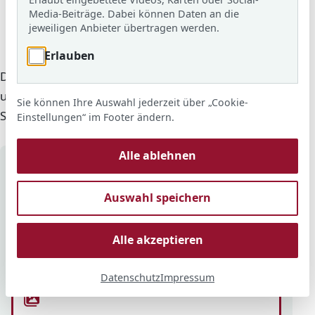
Media-Beiträge. Dabei können Daten an die
© ARS
jeweiligen Anbieter übertragen werden.
Pro Reichwein - Förderverein der Adolf-Reichwein-Schule
Langen e.V.
Erlauben
Der Förderverein „Pro Reichwein“ unterstützt Projekte
und Anschaffungen, die das Lernen und das
Sie können Ihre Auswahl jederzeit über „Cookie-
Schulleben an der Adolf-Reichwein-Schule bereichern.
Einstellungen“ im Footer ändern.
Alle ablehnen
Auf einen Blick
Auswahl speichern
Blog-Beiträge
Berichte über das Wirken des Fördervereins.
Alle akzeptieren
Datenschutz
Impressum