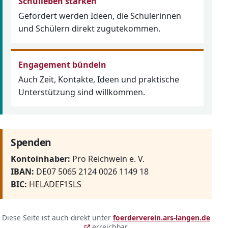
Schulleben stärken
Gefördert werden Ideen, die Schülerinnen
und Schülern direkt zugutekommen.
Engagement bündeln
Auch Zeit, Kontakte, Ideen und praktische
Unterstützung sind willkommen.
Spenden
Kontoinhaber:
Pro Reichwein e. V.
IBAN:
DE07 5065 2124 0026 1149 18
BIC:
HELADEF1SLS
Kurzlink und QR-Code
Diese Seite ist auch direkt unter
foerderverein.ars-langen.de
(öffnet in neuem Fenster)
(öffnet in neuem Fenster)
erreichbar.