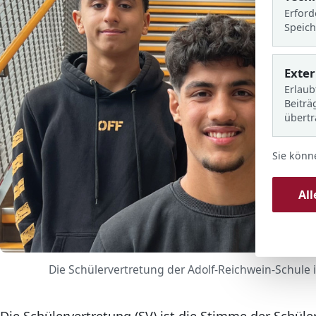
Erford
Speich
Exte
Erlaub
Beiträ
übert
Sie könn
Al
Die Schülervertretung der Adolf-Reichwein-Schule 