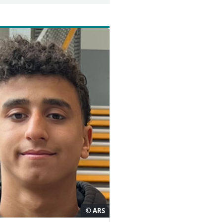
© ARS