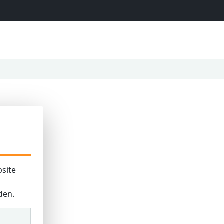
site
den.