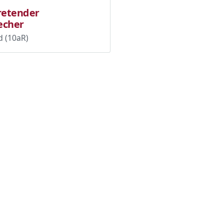
tretender
echer
(10aR)