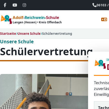
06103 /
Adolf
-
Reichwein
-
Schule
Langen (Hessen) • Kreis Offenbach
Startseite
Unsere Schule
Schülervertretung
Unsere Schule
Schülervertretung
I
Technis
zuverläs
Einwill
Tech