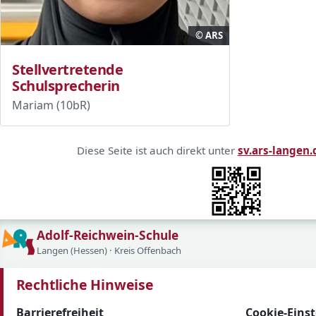
© ARS
Stellvertretende
Schulsprecherin
Mariam (10bR)
Kurzlink und QR-Code
Diese Seite ist auch direkt unter
sv.ars-langen
Adolf-Reichwein-Schule
Langen (Hessen) · Kreis Offenbach
Rechtliche Hinweise
Barrierefreiheit
Cookie-Eins