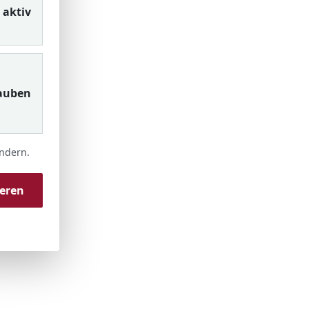
aktiv
auben
ändern.
ieren