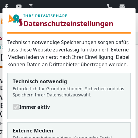
06103 / 30 33
mail@ar
IHRE PRIVATSPHÄRE
Menü
Datenschutzeinstellungen
Startseite
Datenschutz
Technisch notwendige Speicherungen sorgen dafür,
Datenschutz
dass diese Website zuverlässig funktioniert. Externe
Datenschutz
Medien laden wir erst nach Ihrer Einwilligung. Dabei
können Daten an Drittanbieter übertragen werden.
Verantwortlicher und
Technisch notwendig
Datenschutzbeauftragter
Erforderlich für Grundfunktionen, Sicherheit und das
Speichern Ihrer Datenschutzauswahl.
Verantwortlicher gem. Art. 4 Abs. 7
EU-Datenschutz-Grundverordnung
Immer aktiv
(EU-DSGVO)
Franz-Michael Becker
Externe Medien
Zimmerstr. 60
Erlaubt eingebettete Videos, Karten oder Social-