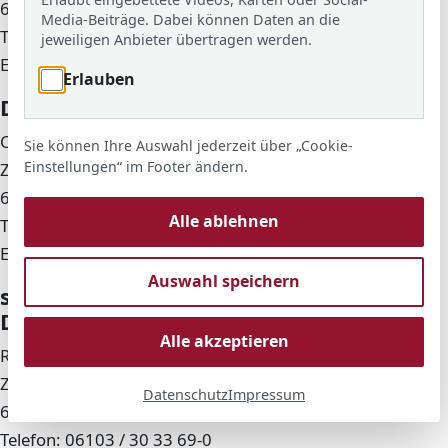
63225 Langen
Media-Beiträge. Dabei können Daten an die
Telefon: 06103 / 30 33 69-0
jeweiligen Anbieter übertragen werden.
E-Mail:
mail@ars-langen.de
Erlauben
Datenschutzbeauftragter
Chris Scheuermann
Sie können Ihre Auswahl jederzeit über „Cookie-
Einstellungen“ im Footer ändern.
Zimmerstr. 60
63225 Langen
Alle ablehnen
Telefon: 06103 / 30 33 69-0
E-Mail:
datenschutz@ars-langen.de
Auswahl speichern
stellvertretender
Datenschutzbeauftragter
Alle akzeptieren
Rene Böttche
Zimmerstr. 60
Datenschutz
Impressum
63225 Langen
Telefon: 06103 / 30 33 69-0