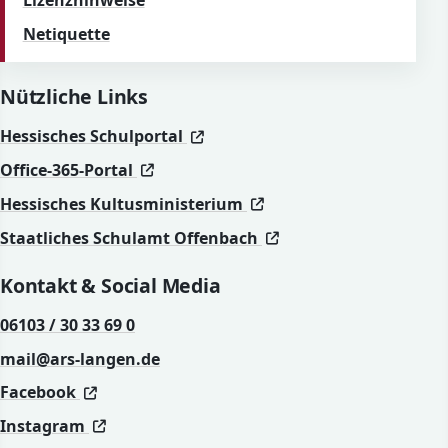
Lizenzhinweise
Netiquette
Nützliche Links
(öffnet in neuem Fenster)
(öffnet in neuem Fenster)
Hessisches Schulportal
(öffnet in neuem Fenster)
(öffnet in neuem Fenster)
Office-365-Portal
(öffnet in neuem Fenst
(öffnet in neuem Fenst
Hessisches Kultusministerium
(öffnet in neuem Fen
(öffnet in neuem Fen
Staatliches Schulamt Offenbach
Kontakt & Social Media
06103 / 30 33 69 0
mail@ars-langen.de
(öffnet in neuem Fenster)
(öffnet in neuem Fenster)
Facebook
(öffnet in neuem Fenster)
(öffnet in neuem Fenster)
Instagram