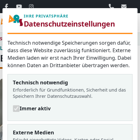
06103 / 30 33
mail@ar
IHRE PRIVATSPHÄRE
Menü
Datenschutzeinstellungen
Startseite
Lernen & Erleben
Begabtenförderung
Technisch notwendige Speicherungen sorgen dafür,
Lernen & Erleben
dass diese Website zuverlässig funktioniert. Externe
Begabtenförderung
Medien laden wir erst nach Ihrer Einwilligung. Dabei
können Daten an Drittanbieter übertragen werden.
Technisch notwendig
Erforderlich für Grundfunktionen, Sicherheit und das
Speichern Ihrer Datenschutzauswahl.
Immer aktiv
Externe Medien
Erlaubt eingebettete Videos, Karten oder Social-