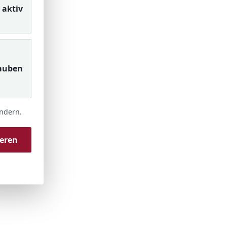
aktiv
auben
ändern.
ieren