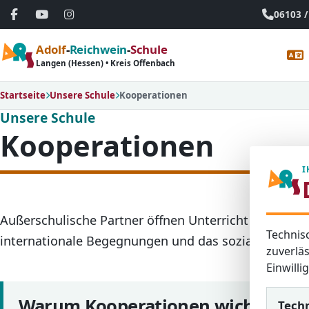
06103 /
Adolf
-
Reichwein
-
Schule
Langen (Hessen) • Kreis Offenbach
Startseite
Unsere Schule
Kooperationen
Unsere Schule
Kooperationen
I
Außerschulische Partner öffnen Unterricht und Schull
Technis
internationale Begegnungen und das soziale Umfeld
zuverläs
Einwill
Warum Kooperationen wichtig sin
Tech