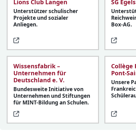
Lions Club Langen
SG Egel
Unterstützer schulischer
Unterstüt
Projekte und sozialer
Reichwein
Anliegen.
Box-AG.
Wissensfabrik –
Collège
Unternehmen für
Pont-Sai
Deutschland e. V.
Unsere Pa
Frankreic
Bundesweite Initiative von
Schülera
Unternehmen und Stiftungen
für MINT-Bildung an Schulen.