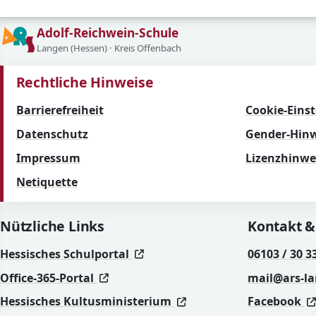
Adolf-Reichwein-Schule
Langen (Hessen) · Kreis Offenbach
Rechtliche Hinweise
Barrierefreiheit
Cookie-Eins
Datenschutz
Gender-Hinw
Impressum
Lizenzhinwe
Netiquette
Nützliche Links
Kontakt &
(öffnet in neuem Fenster)
(öffnet in neuem Fenster)
Hessisches Schulportal
06103 / 30 3
(öffnet in neuem Fenster)
(öffnet in neuem Fenster)
Office-365-Portal
mail@ars-l
(öffnet in neuem Fenst
(öffnet in neuem Fenst
Hessisches Kultusministerium
Facebook