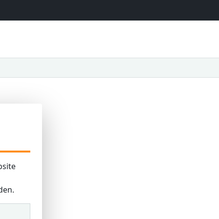
site
den.