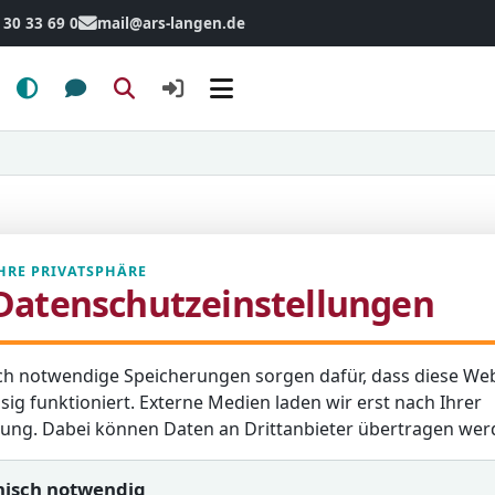
 30 33 69 0
mail@ars-langen.de
Menü
HRE PRIVATSPHÄRE
Datenschutzeinstellungen
eben für Kultur, Sport,
ch notwendige Speicherungen sorgen dafür, dass diese Web
 in Langen.
sig funktioniert. Externe Medien laden wir erst nach Ihrer
igung. Dabei können Daten an Drittanbieter übertragen wer
d
nisch notwendig