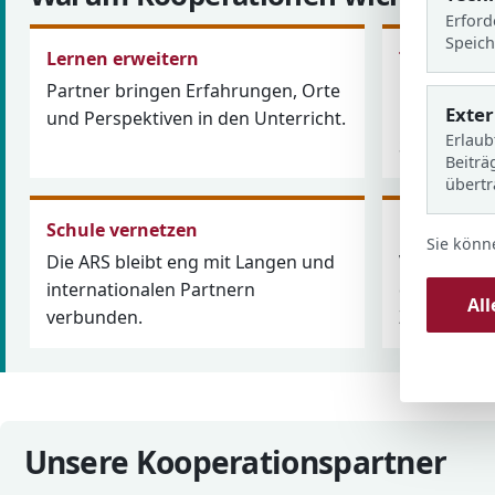
Erford
Speich
Lernen erweitern
Talente fö
Partner bringen Erfahrungen, Orte
Musik, Spo
Exte
und Perspektiven in den Unterricht.
Engagemen
Erlaub
Schulalltag
Beiträ
übert
Schule vernetzen
Projekte e
Sie könn
Die ARS bleibt eng mit Langen und
Viele Angeb
internationalen Partnern
durch verlä
Al
verbunden.
Zusammena
Unsere Kooperationspartner