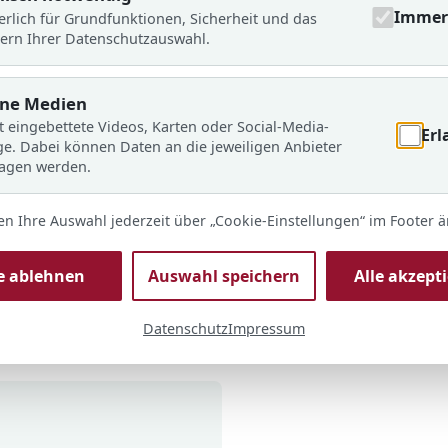
Immer 
erlich für Grundfunktionen, Sicherheit und das
ern Ihrer Datenschutzauswahl.
rdern
rt, Begegnung und
rne Medien
t werden über den
t eingebettete Videos, Karten oder Social-Media-
 hinaus gestärkt.
Erl
ge. Dabei können Daten an die jeweiligen Anbieter
ragen werden.
rmöglichen
en Ihre Auswahl jederzeit über „Cookie-Einstellungen“ im Footer 
ote entstehen erst
ssliche
le ablehnen
Auswahl speichern
Alle akzept
rbeit.
Datenschutz
Impressum