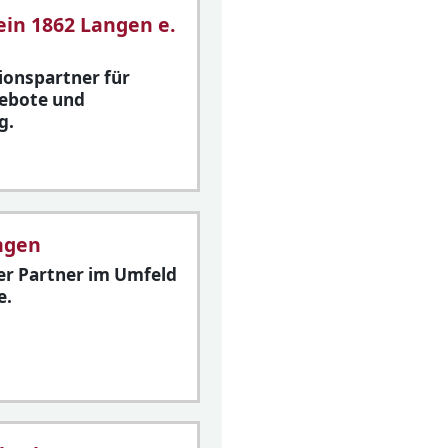
ein 1862 Langen e.
ionspartner für
ebote und
g.
angen
er Partner im Umfeld
e.