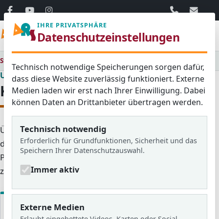
06103 / 30 33
mail@ar
IHRE PRIVATSPHÄRE
Menü
Datenschutzeinstellungen
Startseite
Unsere Schule
Förderverein
Kontakt
Technisch notwendige Speicherungen sorgen dafür,
Unsere Schule
dass diese Website zuverlässig funktioniert. Externe
Kontakt
Medien laden wir erst nach Ihrer Einwilligung. Dabei
können Daten an Drittanbieter übertragen werden.
Technisch notwendig
Über das Formular können Sie dem Förderverein
Erforderlich für Grundfunktionen, Sicherheit und das
direkt eine Nachricht senden. Bitte füllen Sie die
Speichern Ihrer Datenschutzauswahl.
Pflichtfelder aus; Ihre Angaben werden ausschließlich
Immer aktiv
zur Bearbeitung Ihrer Anfrage verwendet.
Externe Medien
Name
*
Erlaubt eingebettete Videos, Karten oder Social-