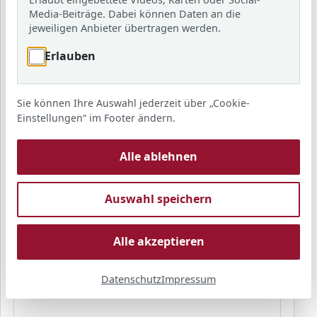
Media-Beiträge. Dabei können Daten an die
jeweiligen Anbieter übertragen werden.
Erlauben
E-Mail
*
Sie können Ihre Auswahl jederzeit über „Cookie-
Einstellungen“ im Footer ändern.
Telefon
Alle ablehnen
Auswahl speichern
Betreff
*
Alle akzeptieren
Datenschutz
Impressum
Ihre Nachricht
*