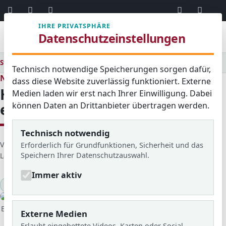
06103 / 30 33
mail@ar
IHRE PRIVATSPHÄRE
Menü
Datenschutzeinstellungen
Startseite
Medienraum
Alle
Historischer Sieg für ehemalige ARS-Schüler
Technisch notwendige Speicherungen sorgen dafür,
Neues aus dem Schulleben
dass diese Website zuverlässig funktioniert. Externe
Historischer Sieg für
Medien laden wir erst nach Ihrer Einwilligung. Dabei
können Daten an Drittanbieter übertragen werden.
ehemalige ARS-Schüler
Technisch notwendig
D
Veröffentlicht von: Ayoub Ahannay
Erstellt am: 19. Mai 2026
Erforderlich für Grundfunktionen, Sicherheit und das
Speichern Ihrer Datenschutzauswahl.
e
Letzte Aktualisierung: 20. Mai 2026
Zugriffe: 482
t
Immer aktiv
a
Wettbewerbe
Auszeichnungen & Siegel
2025/26
i
© ARS
l
Erfolgreiche Teilnehmer bei der Siegerehrung des „Planspiel
s
Externe Medien
Börse“.
Erlaubt eingebettete Videos, Karten oder Social-