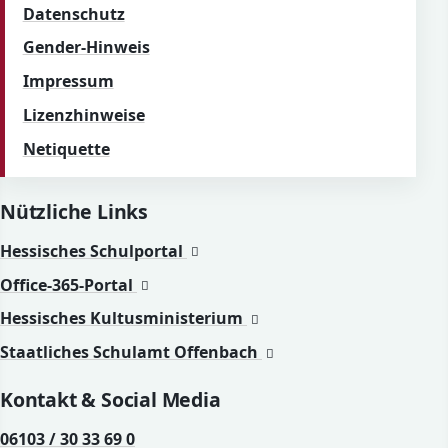
Datenschutz
Gender-Hinweis
Impressum
Lizenzhinweise
Netiquette
Nützliche Links
(öffnet in neuem Fenster)
(öffnet in neuem Fenster)
Hessisches Schulportal
(öffnet in neuem Fenster)
(öffnet in neuem Fenster)
Office-365-Portal
(öffnet in neuem Fenste
(öffnet in neuem Fenste
Hessisches Kultusministerium
(öffnet in neuem Fens
(öffnet in neuem Fens
Staatliches Schulamt Offenbach
Kontakt & Social Media
06103 / 30 33 69 0