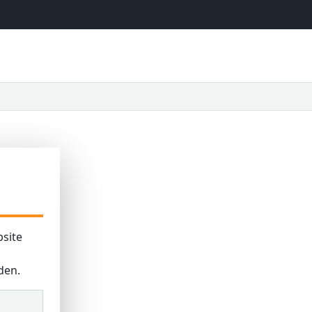
site
den.