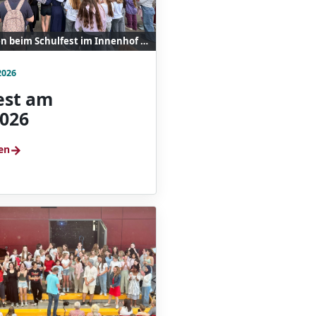
Reges Treiben beim Schulfest im Innenhof der Adolf-Reichwein-Schule.
2026
est am
2026
→
en