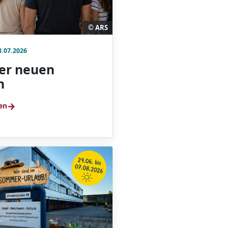
© ARS
3.07.2026
der neuen
n
→
en