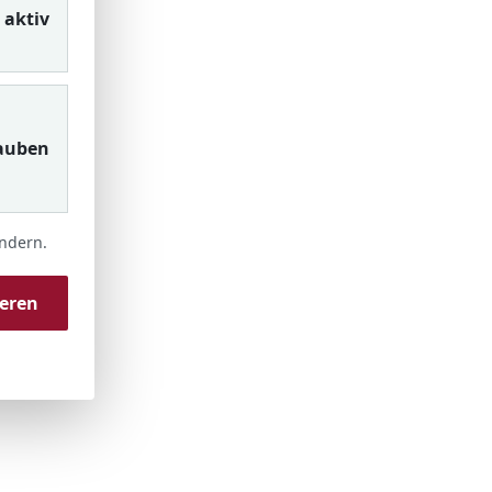
aktiv
auben
ändern.
ieren