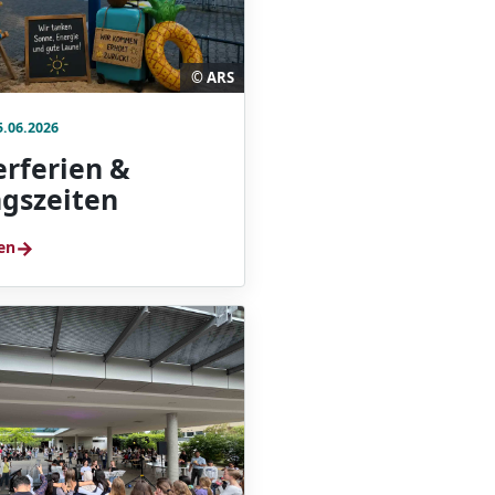
© ARS
5.06.2026
rferien &
gszeiten
→
en