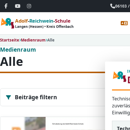
06103 /
Adolf
-
Reichwein
-
Schule
Langen (Hessen) • Kreis Offenbach
Startseite
Medienraum
Alle
Medienraum
Alle
I
Beiträge filtern
Technis
zuverläs
Einwill
Tech