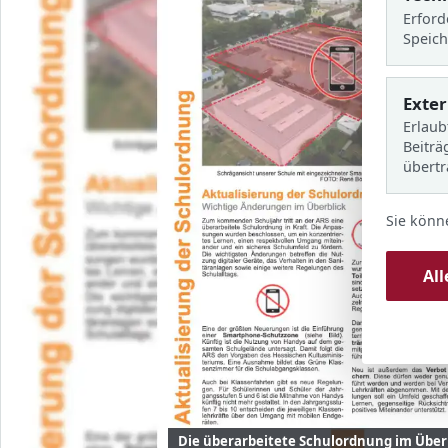
Erford
Speich
Exte
Erlaub
Beiträ
übert
Sie könn
Al
Die überarbeitete Schulordnung im Überbl