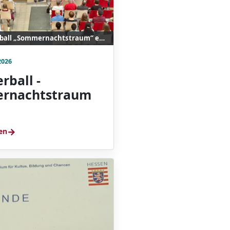
Der Sommerball „Sommernachtstraum“ endet mit einem gemeinsamen Finale auf der Bühne.
2026
ball -
rnachtstraum
→
en