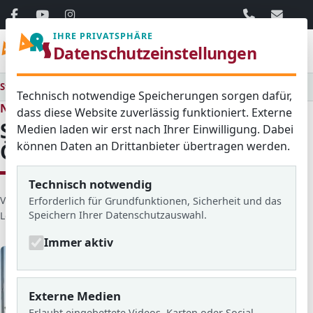
06103 / 30 33
mail@ar
IHRE PRIVATSPHÄRE
Menü
Datenschutzeinstellungen
Startseite
Medienraum
Aktuelles
Sommerferien & Öffnungszeiten
Technisch notwendige Speicherungen sorgen dafür,
Neues aus dem Schulleben
dass diese Website zuverlässig funktioniert. Externe
Sommerferien &
Medien laden wir erst nach Ihrer Einwilligung. Dabei
können Daten an Drittanbieter übertragen werden.
Öffnungszeiten
Technisch notwendig
D
Veröffentlicht von: Andreas Wolf
Erstellt am: 25. Juni 2026
Erforderlich für Grundfunktionen, Sicherheit und das
Speichern Ihrer Datenschutzauswahl.
e
Letzte Aktualisierung: 09. Juli 2026
Zugriffe: 703
t
Immer aktiv
a
i
l
s
Externe Medien
Erlaubt eingebettete Videos, Karten oder Social-