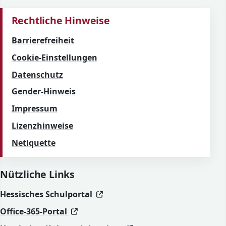
Rechtliche Hinweise
Barrierefreiheit
Cookie-Einstellungen
Datenschutz
Gender-Hinweis
Impressum
Lizenzhinweise
Netiquette
Nützliche Links
(öffnet in neuem Fenster)
(öffnet in neuem Fenster)
Hessisches Schulportal
(öffnet in neuem Fenster)
(öffnet in neuem Fenster)
Office-365-Portal